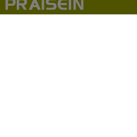
助力1200+海外品牌商崛起
86-18664449811\13360816451\13342702701
18664466034\13302747475
inform@praisein.com
汕头市金平工业区金兴路8号