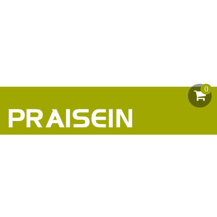
0
助力1200+海外品牌商崛起
86-18664449811\13360816451\13342702701
18664466034\13302747475
inform@praisein.com