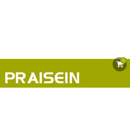
0
助力1200+海外品牌商崛起
86-18664449811\13360816451\13342702701
18664466034\13302747475