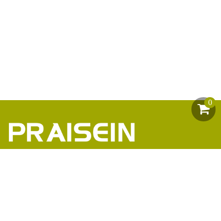
0
助力1200+海外品牌商崛起
86-18664449811\13360816451\13342702701
18664466034\13302747475