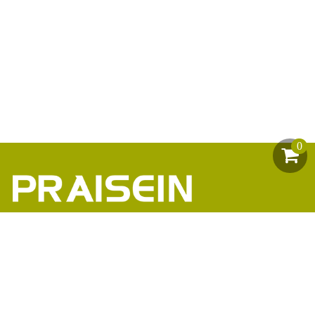
0
助力1200+海外品牌商崛起
86-18664449811\13360816451\13342702701
18664466034\13302747475