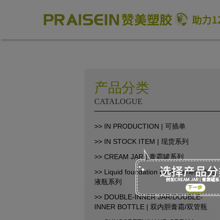
产品分类
CATALOGUE
助力1200+海外品牌商崛起
>> IN PRODUCTION | 可插单
>> IN STOCK ITEM | 现货系列
86-18664449811\13360816451\13342702701
18664466034\13302747475
>> CREAM JAR | 膏霜罐系列
inform@praisein.com
>> Liquid foundation bottle series | 粉底
液瓶系列
汕头市金平工业区金兴路8号
>> DOUBLE-INNER JAR/DOUBLE-
INNER BOTTLE | 双内胆膏霜/双管瓶