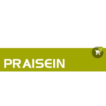
0
助力1200+海外品牌商崛起
86-18664449811\13360816451\13342702701
18664466034\13302747475