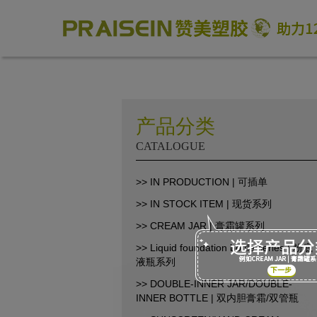
产品分类
CATALOGUE
助力1200+海外品牌商崛起
>> IN PRODUCTION | 可插单
>> IN STOCK ITEM | 现货系列
86-18664449811\13360816451\13342702701
18664466034\13302747475
>> CREAM JAR | 膏霜罐系列
inform@praisein.com
>> Liquid foundation bottle series | 粉底
液瓶系列
汕头市金平工业区金兴路8号
>> DOUBLE-INNER JAR/DOUBLE-
INNER BOTTLE | 双内胆膏霜/双管瓶