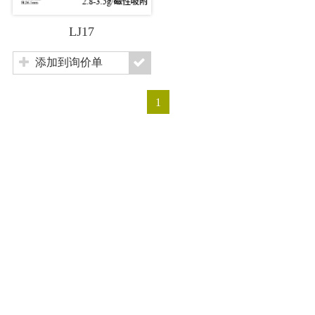
LJ17
添加到询价单
1