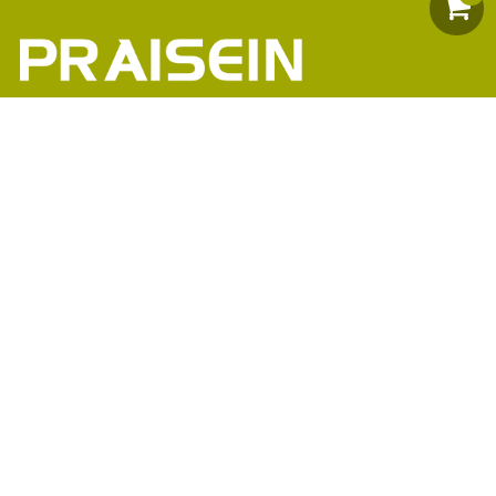
助力1200+海外品牌商崛起
86-18664449811\13360816451\13342702701
18664466034\13302747475
inform@praisein.com
汕头市金平工业区金兴路8号