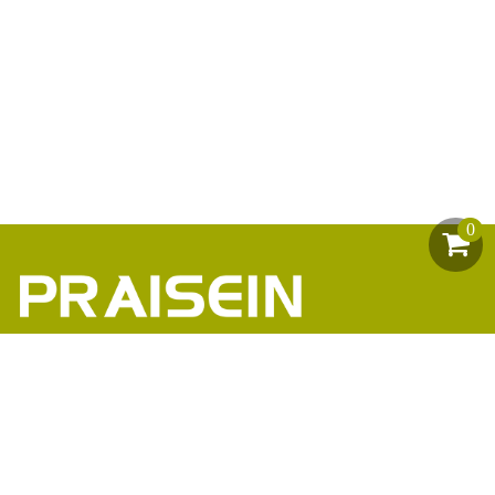
0
助力1200+海外品牌商崛起
86-18664449811\13360816451\13342702701
18664466034\13302747475