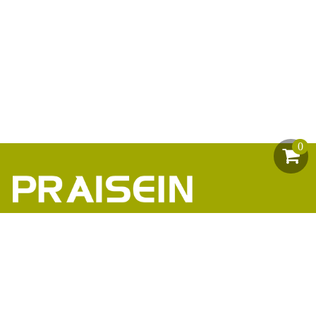
0
助力1200+海外品牌商崛起
86-18664449811\13360816451\13342702701
18664466034\13302747475