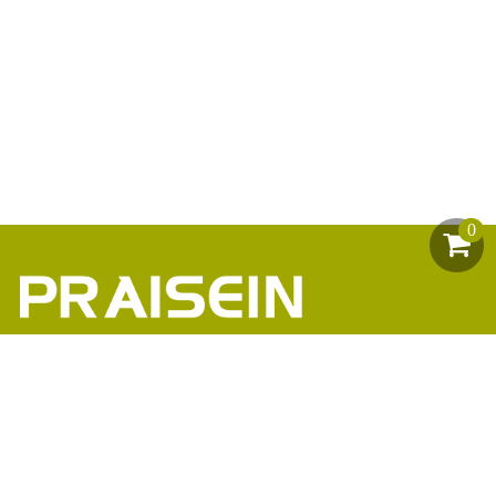
0
助力1200+海外品牌商崛起
86-18664449811\13360816451\13342702701
18664466034\13302747475