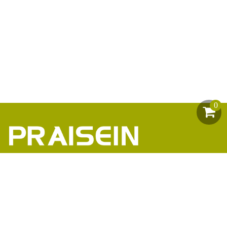
0
助力1200+海外品牌商崛起
86-18664449811\13360816451\13342702701
18664466034\13302747475