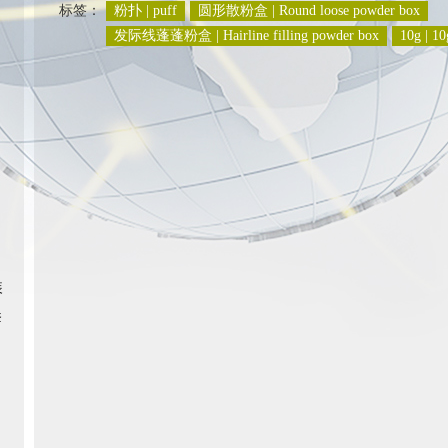
标签：
粉扑 | puff
圆形散粉盒 | Round loose powder box
发际线蓬蓬粉盒 | Hairline filling powder box
10g | 10
装
套