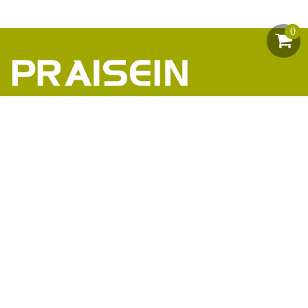
0
助力1200+海外品牌商崛起
86-18664449811\13360816451\13342702701
18664466034\13302747475
inform@praisein.com
汕头市金平工业区金兴路8号