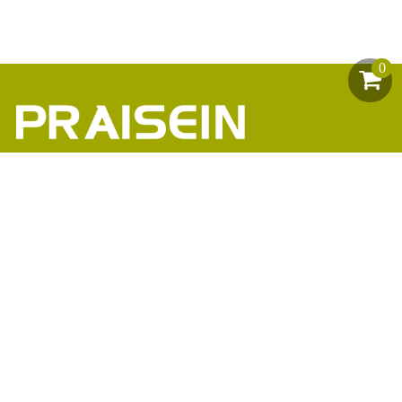
0
助力1200+海外品牌商崛起
86-18664449811\13360816451\13342702701
18664466034\13302747475
inform@praisein.com
汕头市金平工业区金兴路8号