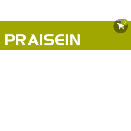
0
助力1200+海外品牌商崛起
86-18664449811\13360816451\13342702701
18664466034\13302747475
inform@praisein.com
汕头市金平工业区金兴路8号