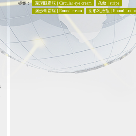
标签：
圆形眼霜瓶 | Circular eye cream
条纹 | stripe
圆形膏霜罐 | Round cream
圆形乳液瓶 | Round Lotio
装
套