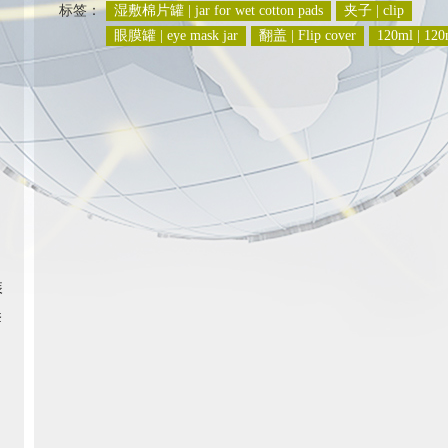
标签：
湿敷棉片罐 | jar for wet cotton pads
夹子 | clip
眼膜罐 | eye mask jar
翻盖 | Flip cover
120ml | 120
装
套