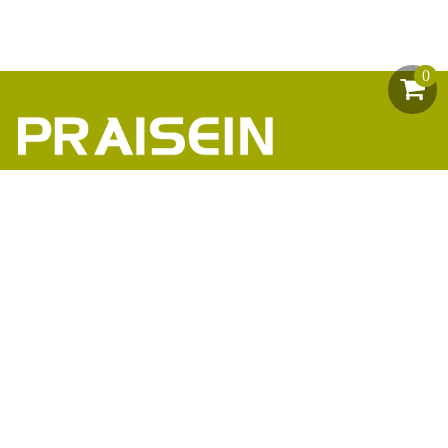
0
助力1200+海外品牌商崛起
86-18664449811\13360816451\13342702701
18664466034\13302747475
inform@praisein.com
汕头市金平工业区金兴路8号