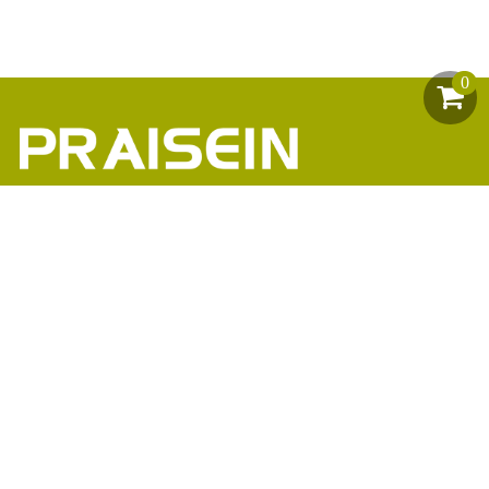
0
助力1200+海外品牌商崛起
86-18664449811\13360816451\13342702701
18664466034\13302747475
inform@praisein.com
汕头市金平工业区金兴路8号