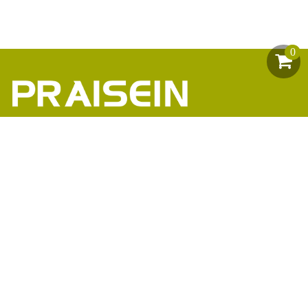
0
助力1200+海外品牌商崛起
86-18664449811\13360816451\13342702701
18664466034\13302747475
inform@praisein.com
汕头市金平工业区金兴路8号