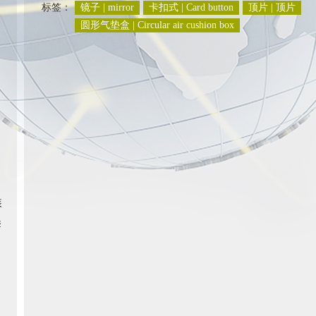
标签：
镜子 | mirror
卡扣式 | Card button
顶片 | 顶片
圆形气垫盒 | Circular air cushion box
装
套