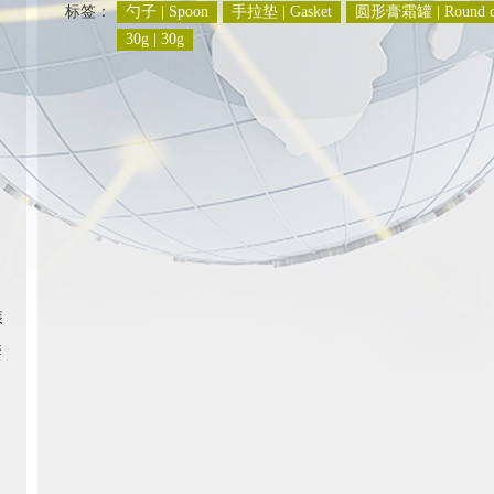
标签：
勺子 | Spoon
手拉垫 | Gasket
圆形膏霜罐 | Round c
30g | 30g
装
套