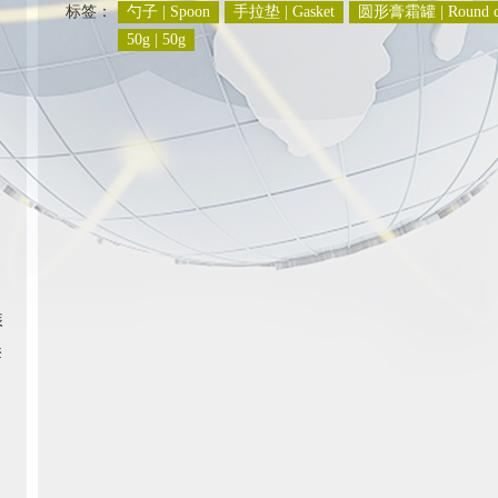
标签：
勺子 | Spoon
手拉垫 | Gasket
圆形膏霜罐 | Round c
50g | 50g
装
套