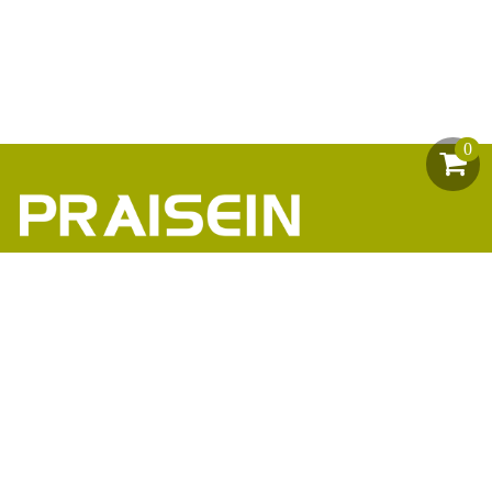
0
助力1200+海外品牌商崛起
86-18664449811\13360816451\13342702701
18664466034\13302747475
inform@praisein.com
汕头市金平工业区金兴路8号