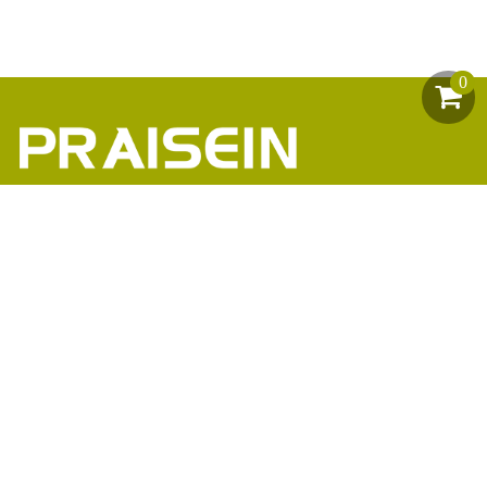
0
助力1200+海外品牌商崛起
86-18664449811\13360816451\13342702701
18664466034\13302747475
inform@praisein.com
汕头市金平工业区金兴路8号