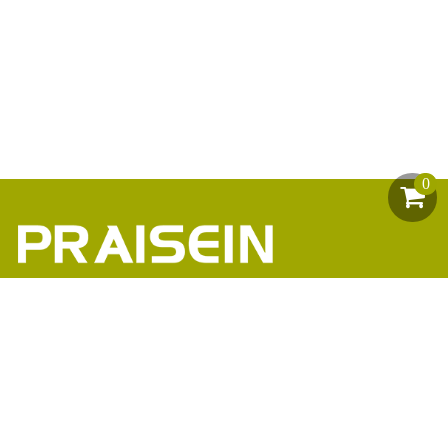
0
助力1200+海外品牌商崛起
86-18664449811\13360816451\13342702701
18664466034\13302747475
inform@praisein.com