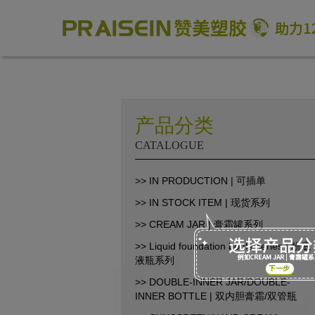
产品分类
CATALOGUE
助力1200+海外品牌商崛起
>> IN PRODUCTION | 可插单
>> IN STOCK ITEM | 现货系列
86-18664449811\13360816451\13342702701
18664466034\13302747475
>> CREAM JAR | 膏霜罐系列
inform@praisein.com
>> Liquid foundation bottle series | 粉底
液瓶系列
汕头市金平工业区金兴路8号
>> DOUBLE-INNER JAR/DOUBLE-
INNER BOTTLE | 双内胆膏霜/双管瓶