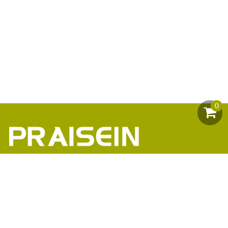
0
助力1200+海外品牌商崛起
86-18664449811\13360816451\13342702701
18664466034\13302747475