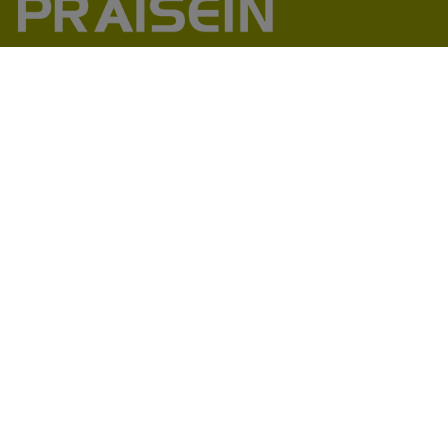
助力1200+海外品牌商崛起
86-18664449811\13360816451\13342702701
18664466034\13302747475
inform@praisein.com
汕头市金平工业区金兴路8号