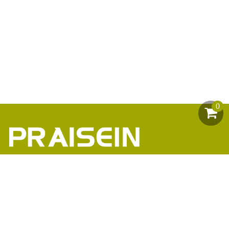
0
助力1200+海外品牌商崛起
86-18664449811\13360816451\13342702701
18664466034\13302747475